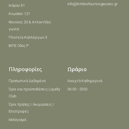
info@kritikosfournosgeuseis.gr
Ικάρου 61
Κνωσσού 121
Φοινίκος 20 & Ατλαντίδος
γωνία
Πλατεία Καλλέργων 3
ΒΙΠΕ Οδός Ρ
Πληροφορίες
Ωράριο
Προσωπικά Δεδομένα
Ανοιχτά Καθημερινά
Όροι και πρoϋποθέσεις Loyalty
06:00 - 2300
Club
Όροι Χρήσης / Ακυρώσεις /
Επιστροφές
Ισολογισμοί