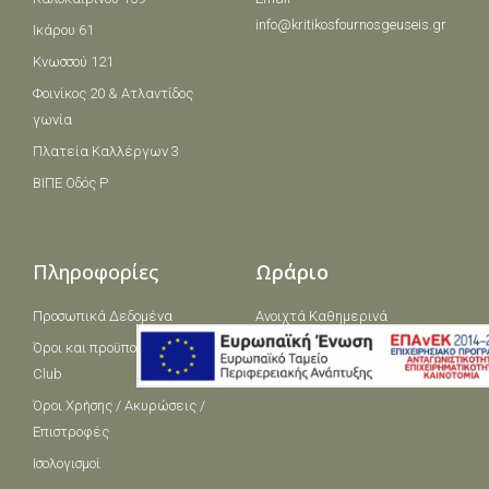
info@kritikosfournosgeuseis.gr
Ικάρου 61
Κνωσσού 121
Φοινίκος 20 & Ατλαντίδος
γωνία
Πλατεία Καλλέργων 3
ΒΙΠΕ Οδός Ρ
Πληροφορίες
Ωράριο
Προσωπικά Δεδομένα
Ανοιχτά Καθημερινά
Όροι και πρoϋποθέσεις Loyalty
06:00 - 2300
Club
Όροι Χρήσης / Ακυρώσεις /
Επιστροφές
Ισολογισμοί