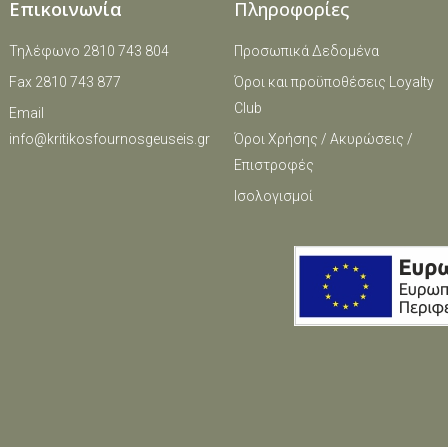
Επικοινωνία
Πληροφορίες
Τηλέφωνο 2810 743 804
Προσωπικά Δεδομένα
Fax 2810 743 877
Όροι και πρoϋποθέσεις Loyalty
Club
Email
info@kritikosfournosgeuseis.gr
Όροι Χρήσης / Ακυρώσεις /
Επιστροφές
Ισολογισμοί