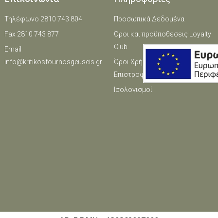
Τηλέφωνο 2810 743 804
Προσωπικά Δεδομένα
Fax 2810 743 877
Όροι και πρoϋποθέσεις Loyalty
Club
Email
info@kritikosfournosgeuseis.gr
Όροι Χρήσης / Ακυρώσεις /
Επιστροφές
Ισολογισμοί