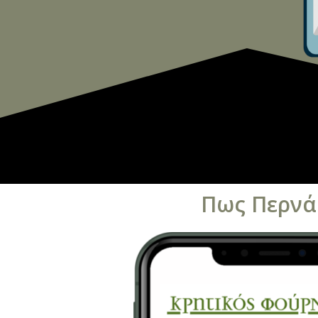
Πως Περνά